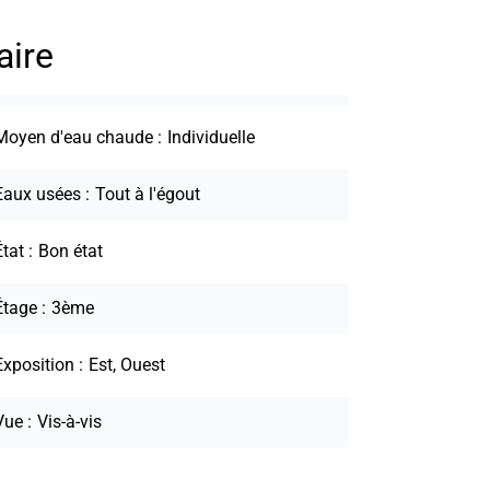
ire
Moyen d'eau chaude
Individuelle
Eaux usées
Tout à l'égout
État
Bon état
Étage
3ème
Exposition
Est, Ouest
Vue
Vis-à-vis