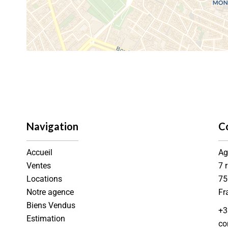
Navigation
C
Accueil
Ag
Ventes
7 
Locations
75
Notre agence
Fr
Biens Vendus
+3
Estimation
co