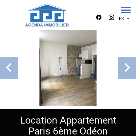
FR
Location Appartement
Paris 6ème Odéon