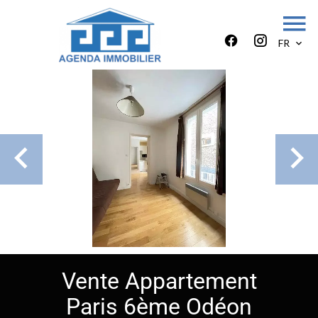
FR
Vente Appartement
Paris 6ème Odéon