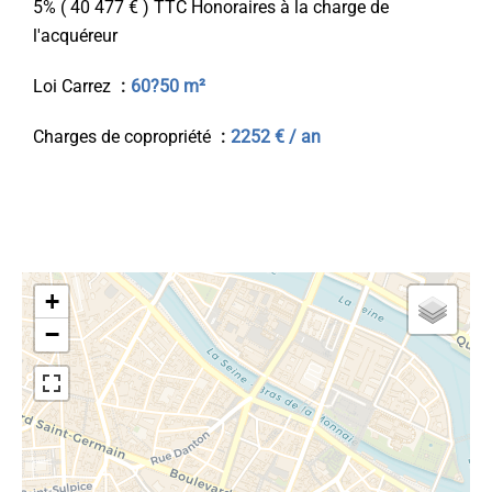
5% ( 40 477 € ) TTC Honoraires à la charge de
l'acquéreur
Loi Carrez
60?50 m²
Charges de copropriété
2252 € / an
+
−