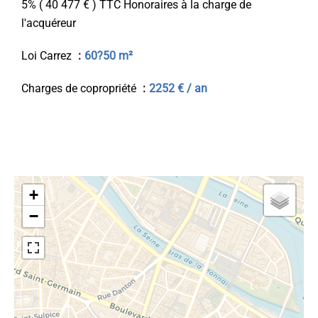
5% ( 40 477 € ) TTC Honoraires à la charge de
l'acquéreur
Loi Carrez
60?50 m²
Charges de copropriété
2252 € / an
+
−